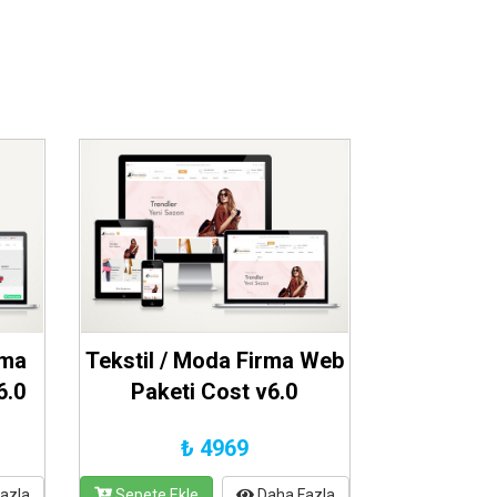
rma
Tekstil / Moda Firma Web
6.0
Paketi Cost v6.0
₺ 4969
azla
Sepete Ekle
Daha Fazla