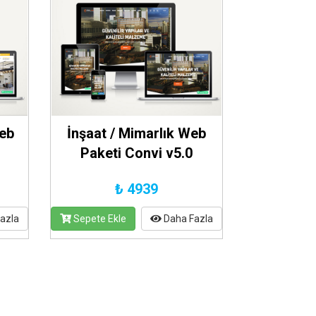
Web
İnşaat / Mimarlık Web
Paketi Convi v5.0
₺ 4939
azla
Sepete Ekle
Daha Fazla