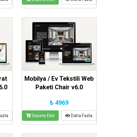
rat
Mobilya / Ev Tekstili Web
6.0
Paketi Chair v6.0
₺ 4969
azla
Sepete Ekle
Daha Fazla