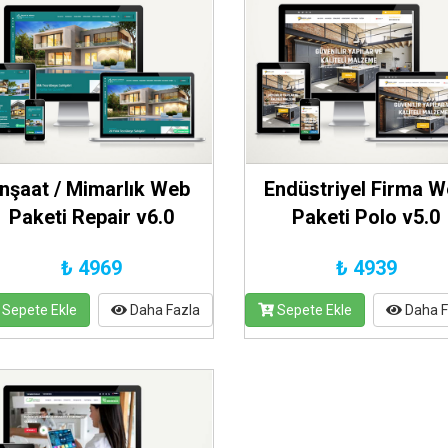
İnşaat / Mimarlık Web
Endüstriyel Firma 
Paketi Repair v6.0
Paketi Polo v5.0
₺ 4969
₺ 4939
Sepete Ekle
Daha Fazla
Sepete Ekle
Daha F