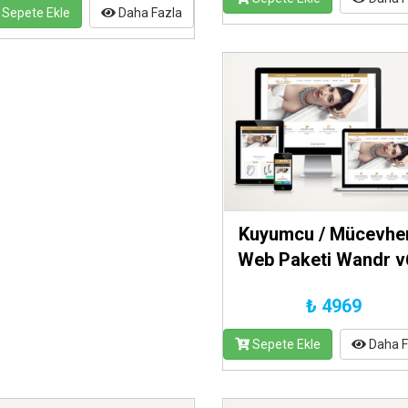
Sepete Ekle
Daha Fazla
Kuyumcu / Mücevhe
Web Paketi Wandr v
₺ 4969
Sepete Ekle
Daha F