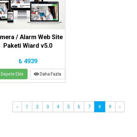
mera / Alarm Web Site
Paketi Wiard v5.0
₺ 4939
Sepete Ekle
Daha Fazla
‹
1
2
3
4
5
6
7
8
9
›