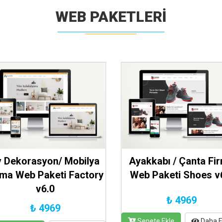
WEB PAKETLERI
v Dekorasyon/ Mobilya
Ayakkabı / Çanta Fi
rma Web Paketi Factory
Web Paketi Shoes v
v6.0
₺ 4969
₺ 4969
Sepete Ekle
Daha F