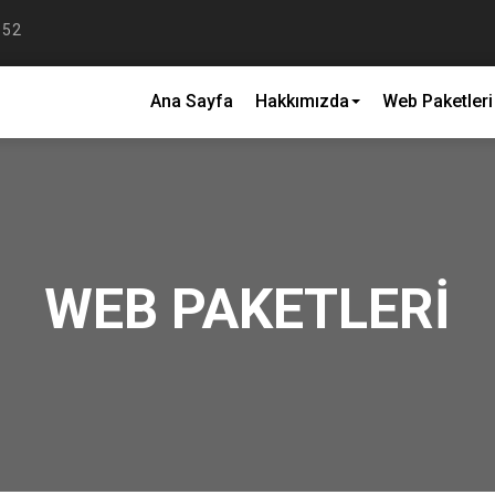
 52
Ana Sayfa
Hakkımızda
Web Paketleri
Teslimat Ve İade
GIZLILIK POLITIKASI
MESAFELI SATIŞ
WEB PAKETLERI